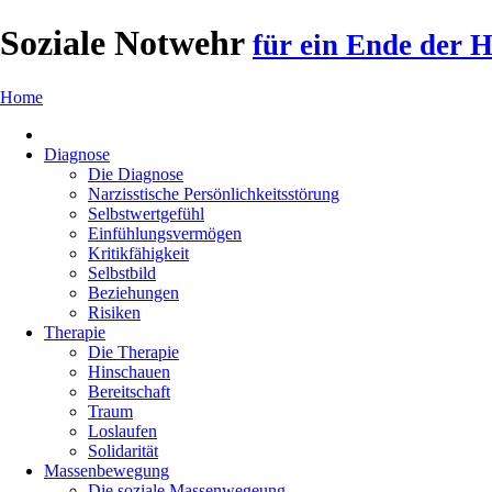
Soziale Notwehr
für ein Ende der Hi
Home
Diagnose
Die Diagnose
Narzisstische Persönlichkeitsstörung
Selbstwertgefühl
Einfühlungsvermögen
Kritikfähigkeit
Selbstbild
Beziehungen
Risiken
Therapie
Die Therapie
Hinschauen
Bereitschaft
Traum
Loslaufen
Solidarität
Massenbewegung
Die soziale Massenwegeung