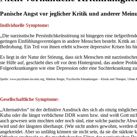
Panische Angst vor jeglicher Kritik und anderer Mein
Individuelle Symptome:
„Die narzisstische Persönlichkeitsstörung ist hingegen eine tiefgreife
geringen Einfühlungsvermögen in andere Menschen besteht. Kritik an ih
Bedrohung. Ein Teil von ihnen erlebt schwere depressive Krisen bis 
Es liegt in der Natur der Störung, dass sich Menschen mit narzisstisch
sie Hilfe auf, geschieht dies oft vor dem Hintergrund, das andere Prob
Folgeerkrankungen wie eine Depression oder eine Suchterkrankung zu p
Quelle: www.psychiater-im-netz.org; Mathias Berger, Psychische Erkrankungen – Klinik und Therapie, Urban 
Gesellschaftliche Symptome:
„Alternativlos“ ist der definitive Ausdruck des sich als einzig mögliche
Kuba oder die längst verblichene DDR waren bzw. sind weiß Gott nicht
auch gewesen sein mochten oder noch sind, eine solche panische Abwe
wird und der längsten überhaupt. (Wie nicht anders gewohnt, werden d
angekreidet. Aber so unfähig können sie nicht sein, da sie die stärkste