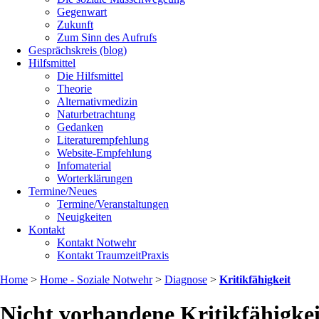
Gegenwart
Zukunft
Zum Sinn des Aufrufs
Gesprächskreis (blog)
Hilfsmittel
Die Hilfsmittel
Theorie
Alternativmedizin
Naturbetrachtung
Gedanken
Literaturempfehlung
Website-Empfehlung
Infomaterial
Worterklärungen
Termine/Neues
Termine/Veranstaltungen
Neuigkeiten
Kontakt
Kontakt Notwehr
Kontakt TraumzeitPraxis
Home
>
Home - Soziale Notwehr
>
Diagnose
>
Kritikfähigkeit
Nicht vorhandene Kritikfähigkei