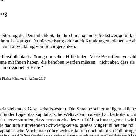
ung
nde Störung der Persönlichkeit, die durch mangelndes Selbstwertgefühl,
ren Leistungen, Zurückweisung oder auch Kränkungen erleben sie als üb
hin zur Entwicklung von Suizidgedanken.
er Persönlichkeitsstörung nur selten Hilfe holen. Viele Betroffene vers
leme mit ihnen haben, die behoben werden müssen - nicht aber, dass sie 
rofessioneller Hilfe.“
& Fischer München, (4. Auflage 2012)
s darstellendes Gesellschaftssystem. Die Sprache seiner willigen „Diener
 in der Lage, das kapitalistische Weltsystem materiell zu bedrohen. U
hr hervorzurufen, dass heute noch alles zur DDR schwarz gemalt wird
ie dadurch auftretenden Schwierigkeiten, großes Mitgefühl heuchelnd, 
 kapitalistische Macht nach über sechzig Jahren noch nicht zu Fall bring