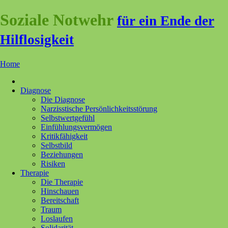
Soziale Notwehr
für ein Ende der
Hilflosigkeit
Home
Diagnose
Die Diagnose
Narzisstische Persönlichkeitsstörung
Selbstwertgefühl
Einfühlungsvermögen
Kritikfähigkeit
Selbstbild
Beziehungen
Risiken
Therapie
Die Therapie
Hinschauen
Bereitschaft
Traum
Loslaufen
Solidarität