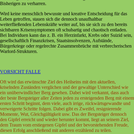
Bisherigen zu verharren.
Wird keine menschlich bewusste und kreative Entscheidung für das
Leben getroffen, stauen sich die dennoch unaufhaltbar
weiterfließenden Lebenskräfte weiter auf, bis sie sich zu den bereits
sichtbaren Krisensymptomen oft schubartig und chaotisch entladen.
Bei Individuen kann das z. B. ein Herzinfarkt, Krebs oder Suizid sein,
gesellschaftlich Finanzkrisen, Staatsinsolvenzen, Aufstände,
Bürgerkriege oder regelrechte Zusammenbrüche mit verbrecherischen
Warlord-Strukturen.
VORSICHT FALLE
Oft wird das erwünschte Ziel des Heilseins mit den aktuellen,
kriselnden Zuständen verglichen und der gewaltige Unterschied wie
ein unüberwindlicher Berg gesehen. Dabei wird verkannt, dass auch
der beste Bergsteiger aller Zeiten jeden zu ersteigenden Berg mit einem
ersten Schritt beginnt, dem viele, auch irrige, rückwärtsgewandte und
verweigerte Schritte folgen. Dabei gibt es Zweifel, resignierende
Momente, Wut, Gleichgültigkeit usw. Das der Bergsteiger dennoch
den Gipfel erreicht und wieder herunter kommt, liegt an seinem Ziel,
dem Traum vom erstiegenen Gipfel und der bevorstehenden Freude,
diesen Erfolg anschließend mit anderen erzählend zu teilen.