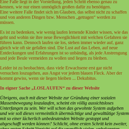
Eine Falle liegt in der Vorstellung, jeden Schritt ebenso genau zu
kennen, wie nur einen unmöglich großen dafür zu benötigen.
Eine weitere Falle findet sich im Glauben, das selbst nicht zu schaffen
und von anderen Dingen bzw. Menschen „getragen“ werden zu
müssen.
Es ist zu bedenken, wie wenig laufen lernende Kinder wissen, wie das
geht und wohin sie ihre neue Beweglichkeit mit welchen Gefahren sie
führen kann. Dennoch laufen sie los, stehen immer wieder auf, ganz
gleich wie oft sie gefallen sind. Die Lust auf das Leben, auf neue
Entdeckungen und Erfahrungen ist so unbändig, als jede Anstrengung
und jede Beule vermeiden zu wollen und liegen zu bleiben.
Leider ist zu beobachten, dass viele Erwachsene erst gar nicht
versuchen loszugehen, aus Angst vor jedem blauen Fleck. Aber der
kommt gewiss, wenn sie liegen bleiben ... Dekubitus.
In eigner Sache „LOSLAUFEN“ zu dieser Website
Übrigens, auch mit dieser Website zur Gründung einer sozialen
Massenbewegung loszulaufen, scheint ein völlig aussichtsloses
Unterfangen zu sein. Wer will schon das gewohnte System aufgeben
und wie soll dieses vermeintlich übermächtige und gewalttätige System
mit so einer lächerlich unbedeutenden Website gestoppt und
abgeschafft werden können? Schlicht, ohne ersten Schritt kein zweiter,
ohne ersten Schritt Verzicht auf die unendlich vielen, unbekannten